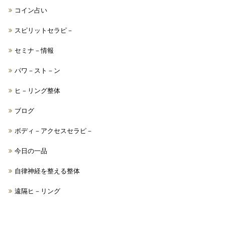
コイン占い
スピリットセラピ－
セミナ－情報
パワ－スト－ン
ヒ－リング整体
ブログ
ボディ－アクセスセラピ－
今日の一品
自律神経を整える整体
遠隔ヒ－リング