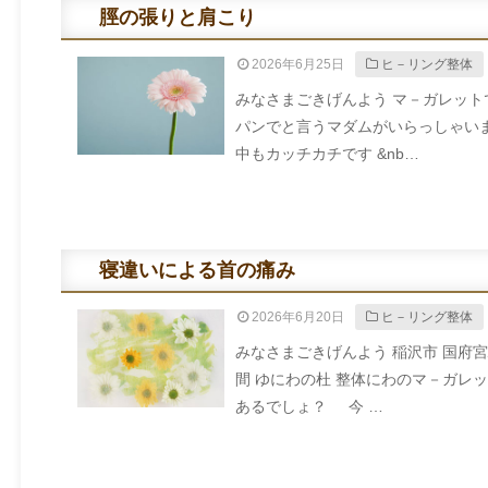
脛の張りと肩こり
2026年6月25日
ヒ－リング整体
みなさまごきげんよう マ－ガレッ
パンでと言うマダムがいらっしゃい
中もカッチカチです &nb…
寝違いによる首の痛み
2026年6月20日
ヒ－リング整体
みなさまごきげんよう 稲沢市 国府
間 ゆにわの杜 整体にわのマ－ガ
あるでしょ？ 今 …