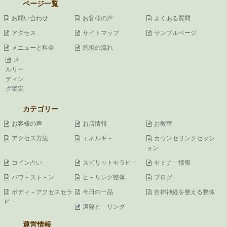
ページ一覧
お問い合わせ
お客様の声
よくある質問
アクセス
サイトマップ
サンプルページ
メニューと料金
施術の流れ
メ－
ルリー
ディン
グ鑑定
カテゴリー
お客様の声
お店情報
お教室
アクセス方法
エネルギ－
カウンセリングセッシ
ョン
コイン占い
スピリットセラピ－
セミナ－情報
パワ－スト－ン
ヒ－リング整体
ブログ
ボディ－アクセスセラ
今日の一品
自律神経を整える整体
ピ－
遠隔ヒ－リング
運営情報