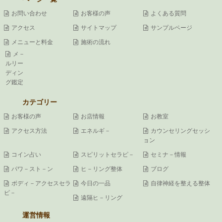
お問い合わせ
お客様の声
よくある質問
アクセス
サイトマップ
サンプルページ
メニューと料金
施術の流れ
メ－
ルリー
ディン
グ鑑定
カテゴリー
お客様の声
お店情報
お教室
アクセス方法
エネルギ－
カウンセリングセッシ
ョン
コイン占い
スピリットセラピ－
セミナ－情報
パワ－スト－ン
ヒ－リング整体
ブログ
ボディ－アクセスセラ
今日の一品
自律神経を整える整体
ピ－
遠隔ヒ－リング
運営情報