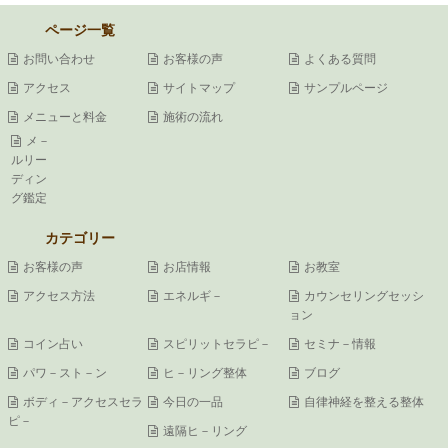
ページ一覧
お問い合わせ
お客様の声
よくある質問
アクセス
サイトマップ
サンプルページ
メニューと料金
施術の流れ
メ－
ルリー
ディン
グ鑑定
カテゴリー
お客様の声
お店情報
お教室
アクセス方法
エネルギ－
カウンセリングセッシ
ョン
コイン占い
スピリットセラピ－
セミナ－情報
パワ－スト－ン
ヒ－リング整体
ブログ
ボディ－アクセスセラ
今日の一品
自律神経を整える整体
ピ－
遠隔ヒ－リング