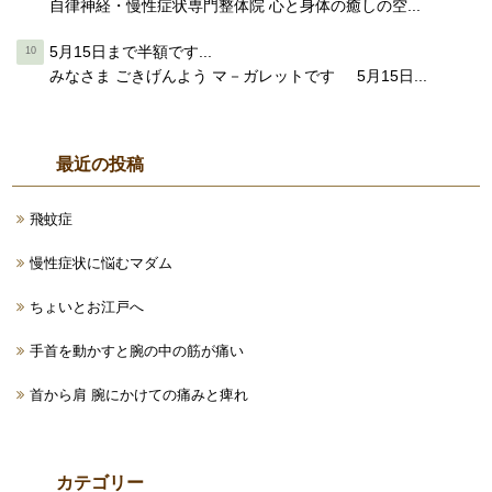
自律神経・慢性症状専門整体院 心と身体の癒しの空...
5月15日まで半額です...
みなさま ごきげんよう マ－ガレットです 5月15日...
最近の投稿
飛蚊症
慢性症状に悩むマダム
ちょいとお江戸へ
手首を動かすと腕の中の筋が痛い
首から肩 腕にかけての痛みと痺れ
カテゴリー