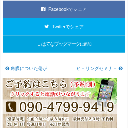
Facebook
でシェア
Twitter
でシェア
はてなブックマーク
に追加
角膜についた傷が
ヒ－リングセミナ－