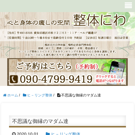
ホーム
/
ヒ－リング整体
/
不思議な御縁のマダム達
不思議な御縁のマダム達
2020.10.01
ヒ－リング整体